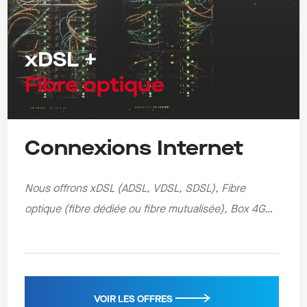
xDSL +
Fibre optique
Connexions Internet
Nous offrons xDSL (ADSL, VDSL, SDSL), Fibre
optique (fibre dédiée ou fibre mutualisée), Box 4G…
VOIR LES OFFRES